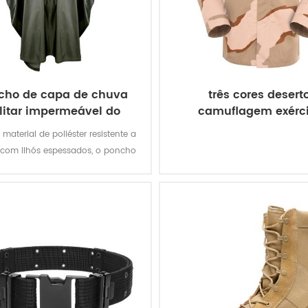
cho de capa de chuva
três cores desert
litar impermeável do
camuflagem exérci
exército
uniforme
 material de poliéster resistente a
 com ilhós espessados, o poncho
r oferece melhor proteção contra
mpéries e é permanentemente
elente à água e extremamente
sistente à abrasão e rasgos.