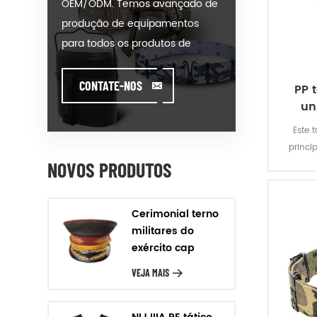
OEM/ODM. Temos avançado de
produção de equipamentos
para todos os produtos de
nossas categorias. Poderíamos
colocar seu anuncio em nosso
CONTATE-NOS
PP t
hot-modelo de venda ou ajudar
un
você a produzir ordens quando
Este 
você encontrar toughissues. Nós
princi
ajudamos nossos clientes a criar
NOVOS PRODUTOS
e desenvolver seus produtos
por estar de pé sobre
Cerimonial terno
Criatividade & Inovador pé. Nós
militares do
fabricamos os produtos de
exército cap
nosso cliente, com Garantia de
VEJA MAIS
Qualidade, Entrega Rigor &
relação Custo-Eficácia. Design