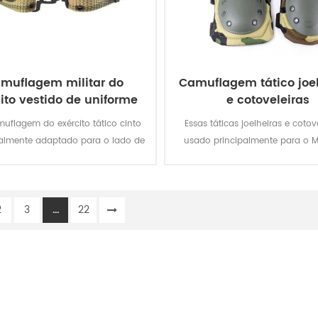
muflagem militar do
Camuflagem tático joe
ito vestido de uniforme
e cotoveleiras
correia
muflagem do exército tático cinto
Essas táticas joelheiras e cotov
ialmente adaptado para o lado de
usado principalmente para o Mil
fora do uniforme militar.
Exército, da Polícia, de Segura
Homens de Trabalho, etc
2
3
...
22