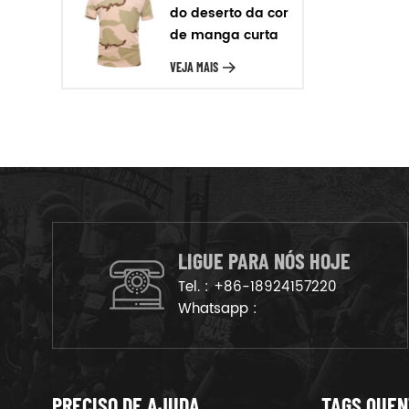
Para o material que temos
do deserto da cor
poliéster, nylon oxford, para o
de manga curta
couro temos cheio de grãos de
T-shirt
VEJA MAIS
couro, de camurça, de couro,
etc. Produção em massa Após a
amostra de confirmação, vamos
organizar os produtos na linha
de produção para garantir que
os bens são deliveried no
tempo.
LIGUE PARA NÓS HOJE
Tel. :
+86-18924157220
Whatsapp :
PRECISO DE AJUDA
TAGS QUE