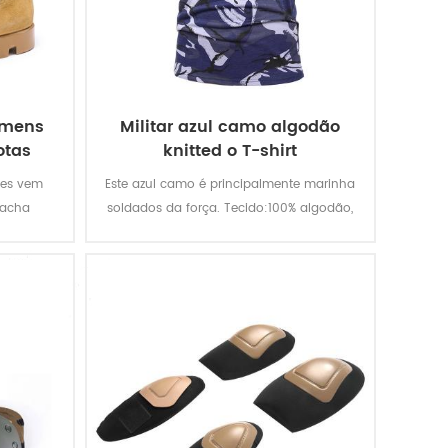
omens
Militar azul camo algodão
otas
knitted o T-shirt
res vem
Este azul camo é principalmente marinha
racha
soldados da força. Tecido:100% algodão,
calçado
de malha, de 160 g / m, macio e
 enquanto
confortável, respirável e boa absorção de
ualidade
suor, a solidez da cor de iluminação, de
ançar uma
lavagem e de fricção é de nível 3-4
rtável,
a d'água,
ogo, stab-