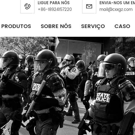
LIGUE PARA NÓS
ENVIA-NOS UM E
+86-18924157220
mail@cxxgz.com
PRODUTOS
SOBRE NÓS
SERVIÇO
CASO