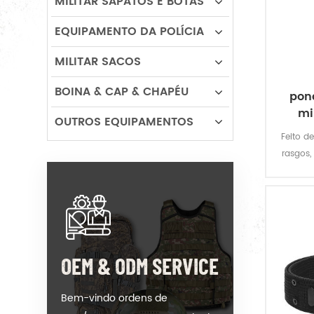
MILITAR SAPATOS E BOTAS
EQUIPAMENTO DA POLÍCIA
MILITAR SACOS
BOINA & CAP & CHAPÉU
pon
mi
OUTROS EQUIPAMENTOS
Feito de
rasgos,
milita
inte
rep
re
OEM & ODM SERVICE
Bem-vindo ordens de