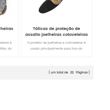
lheiras
Táticas de proteção de
assalto joelheiras cotoveleiras
eleiras é
O protetor de joelheiras e cotoveleiras é
itar, do
usado principalmente para fora do
nça, de
uniforme militar.
.
um total de
22
Páginas