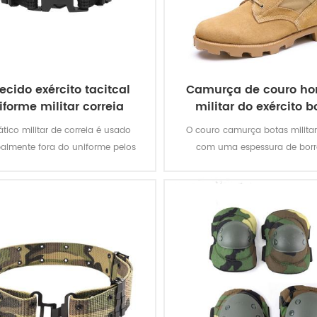
ecido exército tacitcal
Camurça de couro h
iforme militar correia
militar do exército b
tático militar de correia é usado
O couro camurça botas milita
palmente fora do uniforme pelos
com uma espessura de bor
soldados.
vulcanizada não endurecida 
Panamá sola para maior tração
você estiver em movimento. Q
superior em couro genuíno alc
boa qualidade, durável, confo
respirável. Com opcional à prov
resistente a óleo, resistente ao f
prova de função.