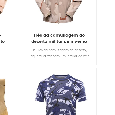
o
Três da camuflagem do
to
deserto militar de inverno
casaco de lã
Os Três da camuflagem do deserto,
Jaqueta Militar com um Interior de velo
Jaqueta Destacável é militar soldado. O
material principal é 100% poliéster, o
processo de tecido é a tecelagem.