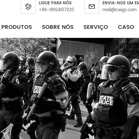
LIGUE PARA NÓS
ENVIA-NOS UM E
+86-18924157220
mail@cxxgz.com
PRODUTOS
SOBRE NÓS
SERVIÇO
CASO