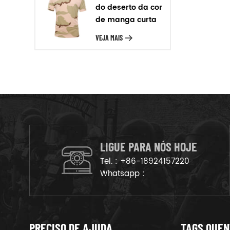
Para o material que temos
do deserto da cor
poliéster, nylon oxford, para o
de manga curta
couro temos cheio de grãos de
T-shirt
VEJA MAIS
couro, de camurça, de couro,
etc. Produção em massa Após a
amostra de confirmação, vamos
organizar os produtos na linha
de produção para garantir que
os bens são deliveried no
tempo.
LIGUE PARA NÓS HOJE
Tel. :
+86-18924157220
Whatsapp :
PRECISO DE AJUDA
TAGS QUE