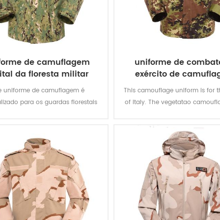
forme de camuflagem
uniforme de combat
ital da floresta militar
exército de camufl
italiana vegetat
e uniforme de camuflagem é
This camouflage uniform is for t
lizado para os guardas florestais
of Italy. The vegetatao camoufl
e. do Camboja. nós o projetamos
multicam fits field like Itali
cido cinza ao produto acabado.
environment.