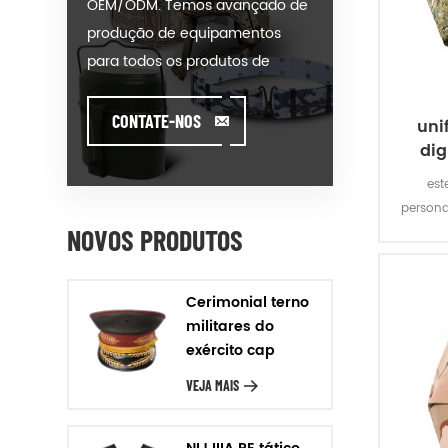
OEM/ODM. Temos avançado de
produção de equipamentos
para todos os produtos de
nossas categorias. Poderíamos
colocar seu anuncio em nosso
CONTATE-NOS
uni
hot-modelo de venda ou ajudar
dig
você a produzir ordens quando
est
você encontrar toughissues. Nós
persona
ajudamos nossos clientes a criar
NOVOS PRODUTOS
da m.o.
e desenvolver seus produtos
do te
por estar de pé sobre
Cerimonial terno
Criatividade & Inovador pé. Nós
militares do
fabricamos os produtos de
exército cap
nosso cliente, com Garantia de
VEJA MAIS
Qualidade, Entrega Rigor &
relação Custo-Eficácia. Design