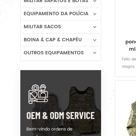
MILITAR SAPATOS E BOTAS
EQUIPAMENTO DA POLÍCIA
MILITAR SACOS
BOINA & CAP & CHAPÉU
pon
mi
OUTROS EQUIPAMENTOS
Feito de
rasgos,
milita
inte
rep
re
OEM & ODM SERVICE
Bem-vindo ordens de