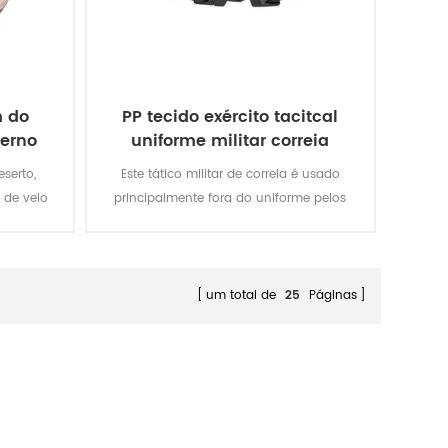
m do
PP tecido exército tacitcal
verno
uniforme militar correia
serto,
Este tático militar de correia é usado
 de velo
principalmente fora do uniforme pelos
ldado. O
soldados.
ster, o
lagem.
um total de
25
Páginas