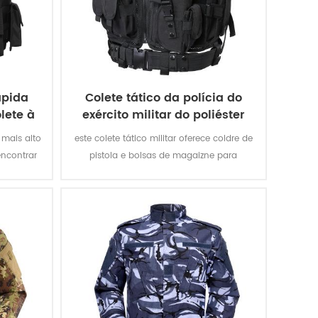
ápida
Colete tático da polícia do
lete à
exército militar do poliéster
600d
 mais alto
este colete tático militar oferece coldre de
encontrar
pistola e bolsas de magaizne para
e irá
missões especiais. o tecido oxford de
 gun para
poliéster com revestimento em pvc torna
proteção.
o colete durável e impermeável.
tros que
I.