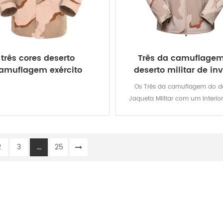
três cores deserto
Três da camuflage
amuflagem exército
deserto militar de in
uniforme
casaco de lã
Os Três da camuflagem do de
Jaqueta Militar com um Interior
Jaqueta Destacável é militar so
material principal é 100% polié
processo de tecido é a tece
2
3
...
25