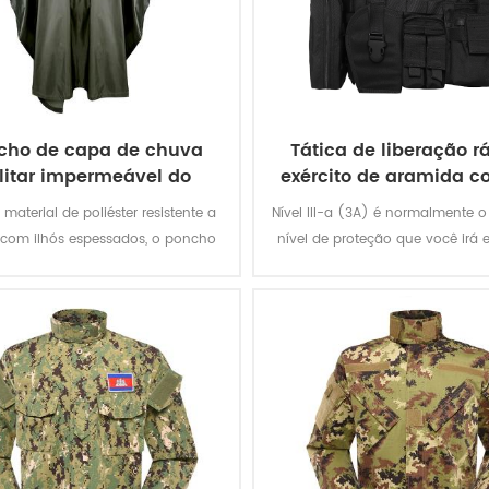
cho de capa de chuva
Tática de liberação r
litar impermeável do
exército de aramida co
exército
prova de balas
 material de poliéster resistente a
Nível III-a (3A) é normalmente o
 com ilhós espessados, o poncho
nível de proteção que você irá 
r oferece melhor proteção contra
em suaves armadura. O colet
mpéries e é permanentemente
protegê-lo de tudo, de uma BB
elente à água e extremamente
um .44 magnum. Que é grande 
sistente à abrasão e rasgos.
Não se contente com coletes ou
oferecem nível II ou nível I