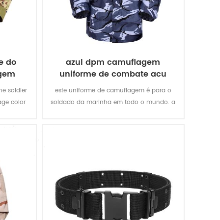
e do
azul dpm camuflagem
agem
uniforme de combate acu
o
he soldier
este uniforme de camuflagem é para o
age color
soldado da marinha em todo o mundo. a
an’s
multicam de cores de camuflagem se
encaixa a maioria dos tipos de campos
de batalha de água, como oceano, rio,
lago, etc.