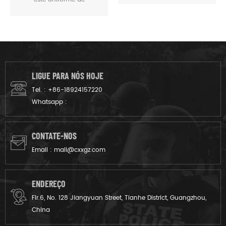
camuflagem é
personalizado para os
guardas florestais da m.o.e.
do Camboja. nós o
projetamos do tecido cinza
ao produto acabado.
LIGUE PARA NÓS HOJE
Tel. :
+86-18924157220
Whatsapp :
CONTATE-NOS
Email :
mail@cxxgz.com
ENDEREÇO
Flr.6, No. 128 Jiangyuan Street, Tianhe District, Guangzhou,
China