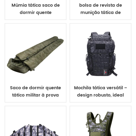
Múmia tática saco de
bolsa de revista de
dormir quente
munição tática de
camuflagem digital
Saco de dormir quente
Mochila tática versátil –
tático militar à prova
design robusto, ideal
d'água para
para uso militar e ao ar
acampamento ao ar
livre
livre e saco de múmia
para dormir