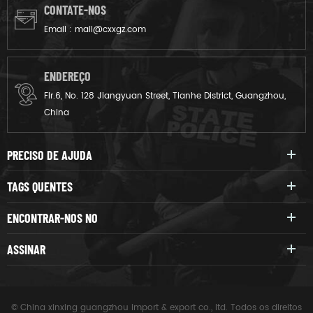
CONTATE-NOS
Email :
mail@cxxgz.com
ENDEREÇO
Flr.6, No. 128 Jiangyuan Street, Tianhe District, Guangzhou,
China
PRECISO DE AJUDA
TAGS QUENTES
ENCONTRAR-NOS NO
ASSINAR
© China xinxing guangzhou import & export co., ltd. Todos os direitos