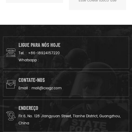
Esse colete tático use
de Combate
materiais de ployester militar
600D e costura, bem
construídos, com um grosso
náilon forrado de pvc, forte
capacidade de resistência
ao desgaste de tração. Com
LIGUE PARA NÓS HOJE
vários pontos de fixação
Tel. :
+86-18924157220
MOLLE para adicionar bolsas.
Whatsapp :
O projeto prático pode
acomodar mais
equipamentos de
CONTATE-NOS
treinamento no treinamento
Email :
mail@cxxgz.com
de combate real.
ENDEREÇO
Flr.6, No. 128 Jiangyuan Street, Tianhe District, Guangzhou,
China