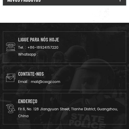
LIGUE PARA NÓS HOJE
Tel. :
+86-18924157220
Whatsapp :
CONTATE-NOS
Email :
mail@cxxgz.com
ENDEREÇO
Flr.6, No. 128 Jiangyuan Street, Tianhe District, Guangzhou,
China