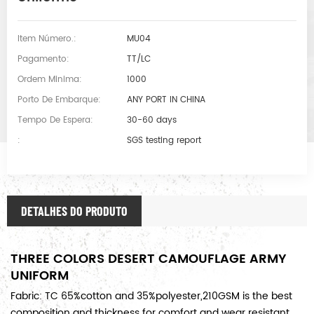
Item Número.:
MU04
Pagamento:
TT/LC
Ordem Minima:
1000
Porto De Embarque:
ANY PORT IN CHINA
Tempo De Espera:
30-60 days
:
SGS testing report
DETALHES DO PRODUTO
THREE COLORS DESERT CAMOUFLAGE ARMY
UNIFORM
Fabric: TC 65%cotton and 35%polyester,210GSM is the best
composition and thickness for comfort and wear resistant,