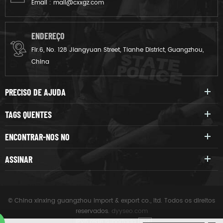
Email :
mail@cxxgz.com
ENDEREÇO
Flr.6, No. 128 Jiangyuan Street, Tianhe District, Guangzhou,
China
PRECISO DE AJUDA
TAGS QUENTES
ENCONTRAR-NOS NO
ASSINAR
© China xinxing guangzhou import & export co., ltd. Todos os direitos
reservados.
dyyseo.com
|
IPv6 rede suportada
IPV6