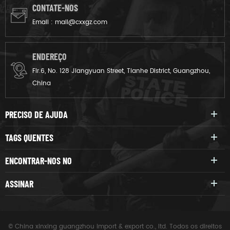
CONTATE-NOS
Email :
mail@cxxgz.com
ENDEREÇO
Flr.6, No. 128 Jiangyuan Street, Tianhe District, Guangzhou,
China
PRECISO DE AJUDA
TAGS QUENTES
ENCONTRAR-NOS NO
ASSINAR
© China xinxing guangzhou import & export co., ltd. Todos os direitos