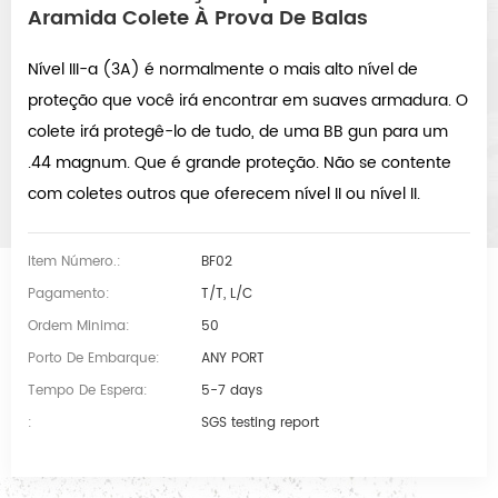
Aramida Colete À Prova De Balas
Nível III-a (3A) é normalmente o mais alto nível de
proteção que você irá encontrar em suaves armadura. O
colete irá protegê-lo de tudo, de uma BB gun para um
.44 magnum. Que é grande proteção. Não se contente
com coletes outros que oferecem nível II ou nível II.
Item Número.:
BF02
Pagamento:
T/T, L/C
Ordem Minima:
50
Porto De Embarque:
ANY PORT
Tempo De Espera:
5-7 days
:
SGS testing report