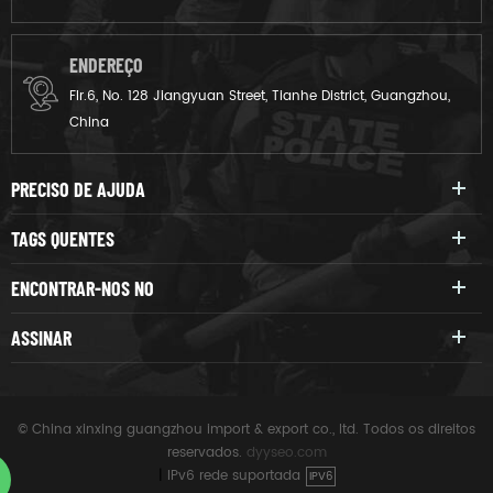
ENDEREÇO
Flr.6, No. 128 Jiangyuan Street, Tianhe District, Guangzhou,
China
PRECISO DE AJUDA
TAGS QUENTES
ENCONTRAR-NOS NO
ASSINAR
© China xinxing guangzhou import & export co., ltd. Todos os direitos
reservados.
dyyseo.com
|
IPv6 rede suportada
IPV6