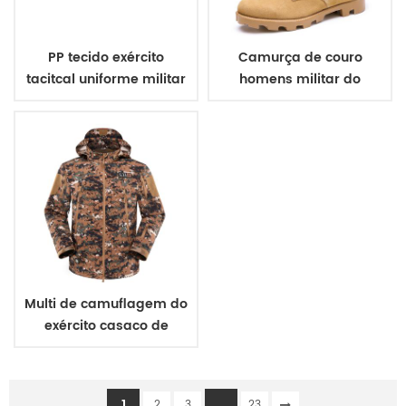
PP tecido exército
Camurça de couro
tacitcal uniforme militar
homens militar do
correia
exército botas
Multi de camuflagem do
exército casaco de
inverno para a
formação
1
...
2
3
23