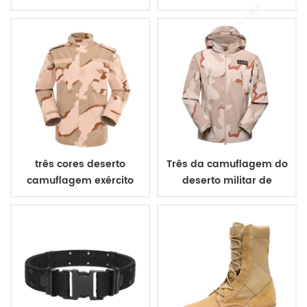
camuflagem italiana
acu
vegetato
três cores deserto
Três da camuflagem do
camuflagem exército
deserto militar de
uniforme
inverno casaco de lã