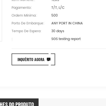
Pagamento:
T/T, L/C
Ordem Minima:
500
Porto De Embarque:
ANY PORT IN CHINA
Tempo De Espera:
30 days
:
SGS testing report
INQUÉRITO AGORA
HES DO PRODUTO