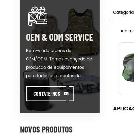
Categoria
A alm
OEM & ODM SERVICE
Bem-vindo ordens de
OEM/ODM. Temos avançado de
produção de equipamentos
para todos os produtos de
nossas categorias. Poderíamos
colocar seu anuncio em nosso
CONTATE-NOS
hot-modelo de venda ou ajudar
APLICA
você a produzir ordens quando
você encontrar toughissues. Nós
ajudamos nossos clientes a criar
NOVOS PRODUTOS