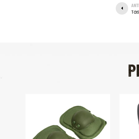
tempo.
ANT
P