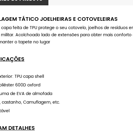
AGEM TÁTICO JOELHEIRAS E COTOVELEIRAS
ell capa feita de TPU protege o seu cotovelo, joelhos de resíduos 
 militar. Acolchoado lado de extensões para obter mais conforto 
 manter o tapete no lugar
FICAÇÕES
xterior: TPU capa shell
oliéster 600D oxford
puma de EVA de almofada
o, castanho, Camuflagem, etc.
tável
AM DETALHES