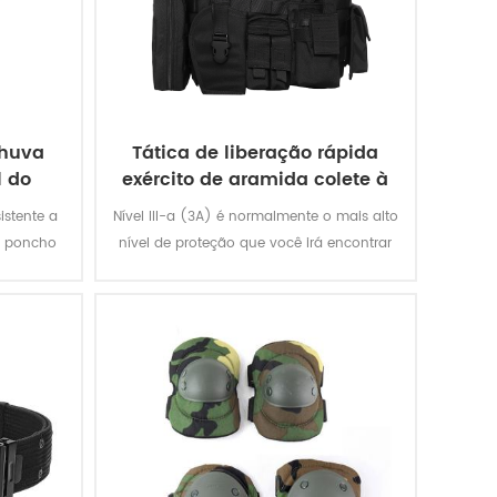
chuva
Tática de liberação rápida
l do
exército de aramida colete à
prova de balas
sistente a
Nível III-a (3A) é normalmente o mais alto
o poncho
nível de proteção que você irá encontrar
o contra
em suaves armadura. O colete irá
mente
protegê-lo de tudo, de uma BB gun para
mente
um .44 magnum. Que é grande proteção.
gos.
Não se contente com coletes outros que
oferecem nível II ou nível II.