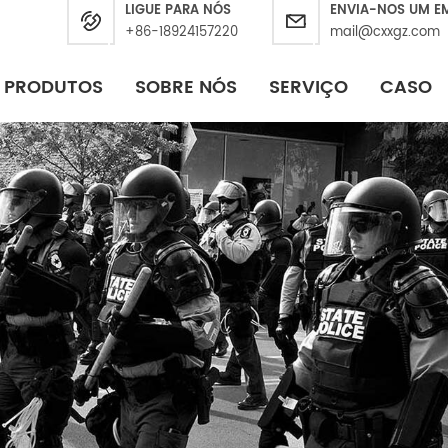
LIGUE PARA NÓS
ENVIA-NOS UM E
+86-18924157220
mail@cxxgz.com
PRODUTOS
SOBRE NÓS
SERVIÇO
CASO