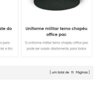
ate do
Uniforme militar terno chapéu
office pac
os para
O uniforme militar terno chapéu office pac
ei, e tiro
pode ser usado diariamente, para todos
país e no
oficial. Ele pode uniforme adequado para
bientes
o terno, o executivo de terno e outras
s.
peças de vestuário.
um total de
11
Páginas