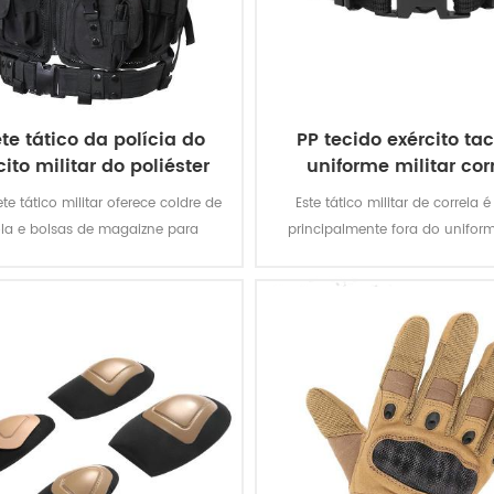
te tático da polícia do
PP tecido exército tac
cito militar do poliéster
uniforme militar cor
600d
ete tático militar oferece coldre de
Este tático militar de correia 
ola e bolsas de magaizne para
principalmente fora do unifor
es especiais. o tecido oxford de
soldados.
er com revestimento em pvc torna
olete durável e impermeável.