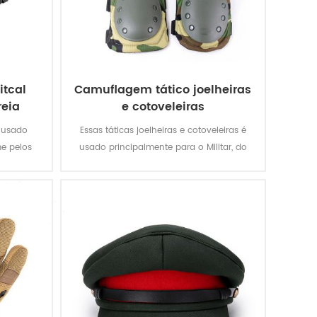
itcal
Camuflagem tático joelheiras
reia
e cotoveleiras
é usado
Essas táticas joelheiras e cotoveleiras é
me pelos
usado principalmente para o Militar, do
Exército, da Polícia, de Segurança, de
Homens de Trabalho, etc.