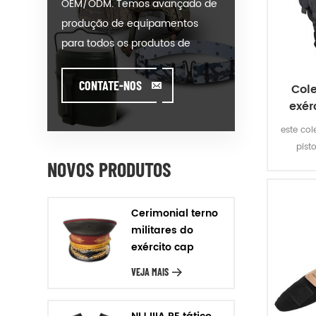
OEM/ODM. Temos avançado de
produção de equipamentos
para todos os produtos de
nossas categorias. Poderíamos
colocar seu anuncio em nosso
CONTATE-NOS
Cole
hot-modelo de venda ou ajudar
exér
você a produzir ordens quando
este col
você encontrar toughissues. Nós
pist
ajudamos nossos clientes a criar
NOVOS PRODUTOS
missõ
e desenvolver seus produtos
poliést
o c
por estar de pé sobre
Cerimonial terno
Criatividade & Inovador pé. Nós
militares do
fabricamos os produtos de
exército cap
nosso cliente, com Garantia de
VEJA MAIS
Qualidade, Entrega Rigor &
relação Custo-Eficácia. Design