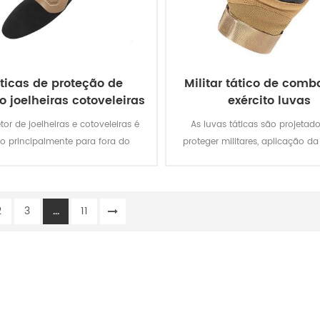
ticas de proteção de
Militar tático de comb
o joelheiras cotoveleiras
exército luvas
tor de joelheiras e cotoveleiras é
As luvas táticas são projetad
o principalmente para fora do
proteger militares, aplicação da l
uniforme militar.
os entusiastas dos esportes no 
estrangeiro, em diferentes am
operacionais e condiçõe
2
3
...
11