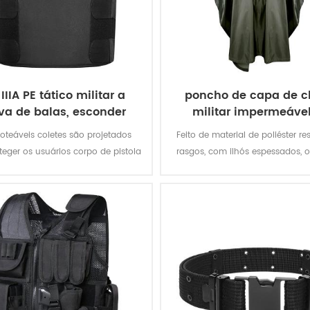
 IIIA PE tático militar a
poncho de capa de 
va de balas, esconder
militar impermeáve
colete
exército
teáveis coletes são projetados
Feito de material de poliéster re
teger os usuários corpo de pistola
rasgos, com ilhós espessados, 
 revólver fogo mantendo-se
militar oferece melhor proteçã
mperceptível para os outros.
intempéries e é permanente
repelente à água e extrema
resistente à abrasão e ras