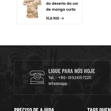
Para o material que temos
do deserto da cor
poliéster, nylon oxford, para o
de manga curta
couro temos cheio de grãos de
T-shirt
VEJA MAIS
couro, de camurça, de couro,
etc. Produção em massa Após a
amostra de confirmação, vamos
organizar os produtos na linha
de produção para garantir que
os bens são deliveried no
tempo.
LIGUE PARA NÓS HOJE
Tel. :
+86-18924157220
Whatsapp :
PRECISO DE AJUDA
TAGS QUE