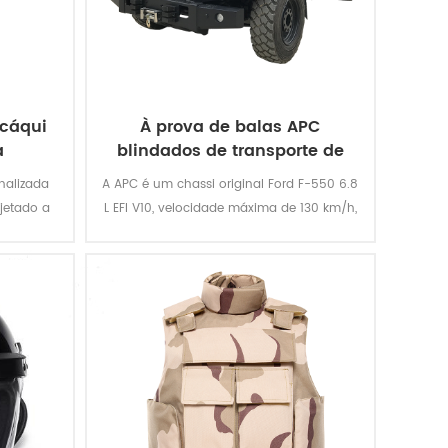
 cáqui
À prova de balas APC
a
blindados de transporte de
pessoal
onalizada
A APC é um chassi original Ford F-550 6.8
jetado a
L EFI V10, velocidade máxima de 130 km/h,
oduto
pode carregar 10-12 soldados no máximo.