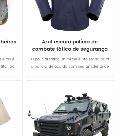
lheiras
Azul escuro polícia de
combate tático de segurança
uniforme
eleiras é
O policial tático uniforme é projetado para
itar, do
a polícia, de acordo com seu ambiente de
nça, de
trabalho e necessidades práticas.
.