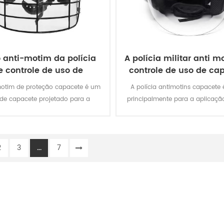
o anti-motim da polícia
A polícia militar anti m
e controle de uso de
controle de uso de ca
apacete com viseira
motim de proteção capacete é um
A polícia antimotins capacete
 de capacete projetado para a
principalmente para a aplicação
icação da lei e de uso militar.
militar.
2
3
...
7