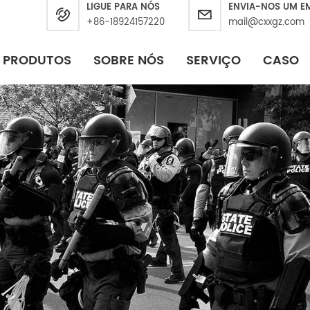
LIGUE PARA NÓS
ENVIA-NOS UM E
+86-18924157220
mail@cxxgz.com
PRODUTOS
SOBRE NÓS
SERVIÇO
CASO