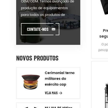
OEM/ODM. Temos avançado de
produção de equipamentos
para todos os produtos de
nossas categorias. Poderíamos
colocar seu anuncio em nosso
CONTATE-NOS
Pr
hot-modelo de venda ou ajudar
segu
você a produzir ordens quando
O po
você encontrar toughissues. Nós
princi
ajudamos nossos clientes a criar
NOVOS PRODUTOS
adeq
e desenvolver seus produtos
trab
por estar de pé sobre
Cerimonial terno
Criatividade & Inovador pé. Nós
militares do
fabricamos os produtos de
exército cap
nosso cliente, com Garantia de
VEJA MAIS
Qualidade, Entrega Rigor &
relação Custo-Eficácia. Design