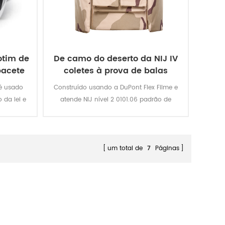
otim de
De camo do deserto da NIJ IV
pacete
coletes à prova de balas
balísticos polícia colete
 é usado
Construído usando a DuPont Flex Filme e
 da lei e
atende NIJ nível 2 0101.06 padrão de
fornecimento de frente, traseira e laterais
de protecção.O exterior transportadora é
feita com disco rígido vestindo 600D
Cordura e é resistente à água.
um total de
7
Páginas