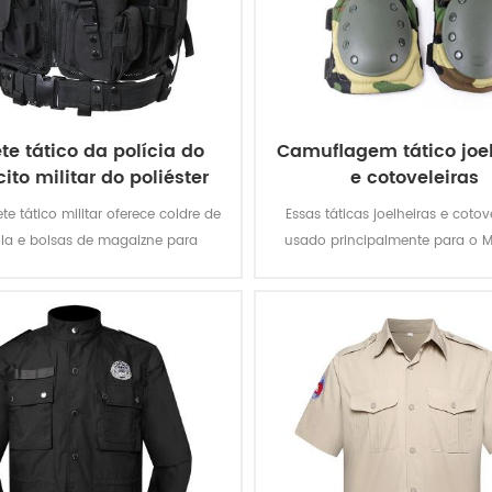
te tático da polícia do
Camuflagem tático joe
cito militar do poliéster
e cotoveleiras
600d
ete tático militar oferece coldre de
Essas táticas joelheiras e cotov
ola e bolsas de magaizne para
usado principalmente para o Mil
es especiais. o tecido oxford de
Exército, da Polícia, de Segura
er com revestimento em pvc torna
Homens de Trabalho, etc
olete durável e impermeável.