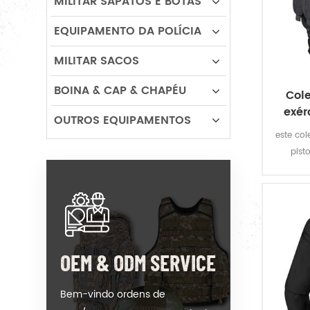
MILITAR SAPATOS E BOTAS
EQUIPAMENTO DA POLÍCIA
MILITAR SACOS
BOINA & CAP & CHAPÉU
Cole
exér
OUTROS EQUIPAMENTOS
este col
pist
missõ
poliést
o c
OEM & ODM SERVICE
Bem-vindo ordens de