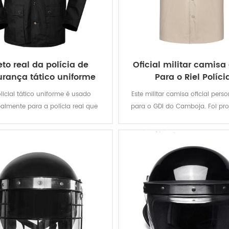
eto real da polícia de
Oficial militar camisa
rança tático uniforme
Para o Riel Políci
licial tático uniforme é usado
Este militar camisa oficial pers
palmente para a polícia real que
para o GDI do Camboja. Foi pro
uado para o seu ambiente de
partir de caqui tecido de pr
alho e necessidades práticas.
acabado.