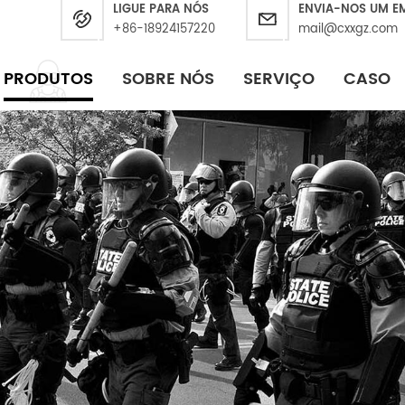
LIGUE PARA NÓS
ENVIA-NOS UM E
+86-18924157220
mail@cxxgz.com
PRODUTOS
SOBRE NÓS
SERVIÇO
CASO