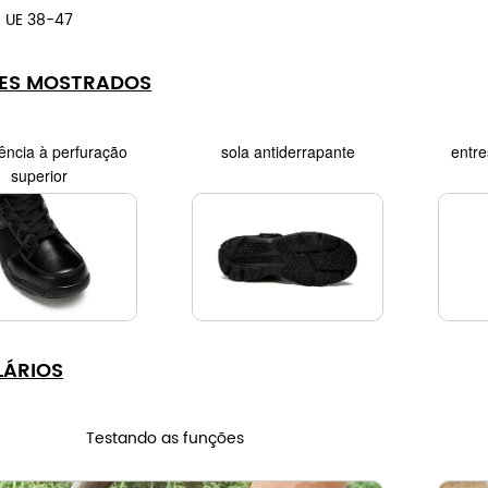
 UE 38-47
ES MOSTRADOS
ência à perfuração
sola antiderrapante
entre
superior
LÁRIOS
Testando as funções