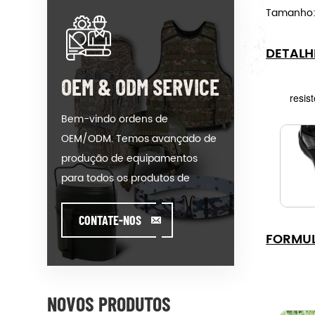
Tamanho:
DETALH
OEM & ODM SERVICE
resist
Bem-vindo ordens de
OEM/ODM. Temos avançado de
produção de equipamentos
para todos os produtos de
nossas categorias. Poderíamos
colocar seu anuncio em nosso
CONTATE-NOS
FORMU
hot-modelo de venda ou ajudar
você a produzir ordens quando
você encontrar toughissues. Nós
ajudamos nossos clientes a criar
NOVOS PRODUTOS