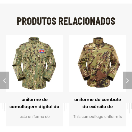
PRODUTOS RELACIONADOS
uniforme de
uniforme de combate
camuflagem digital da
do exército de
floresta militar
camuflagem italiana
este uniforme de
This camouflage uniform is
vegetato
camuflagem é
for the soldier of Italy. The
personalizado para os
vegetatao camouflage color