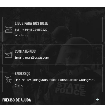
guardas florestais da m.o.e.
multicam fits field like
do Camboja. nós o
Italian’s environment.
projetamos do tecido cinza
ao produto acabado.
LIGUE PARA NÓS HOJE
Tel. :
+86-18924157220
Whatsapp :
CONTATE-NOS
Email :
mail@cxxgz.com
ENDEREÇO
Flr.6, No. 128 Jiangyuan Street, Tianhe District, Guangzhou,
China
PRECISO DE AJUDA