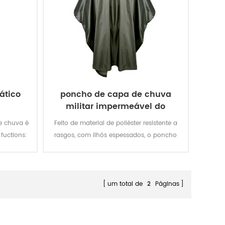
ático
poncho de capa de chuva
militar impermeável do
exército
de chuva é
Feito de material de poliéster resistente a
fuctions:
rasgos, com ilhós espessados, o poncho
ável, etc.
militar oferece melhor proteção contra
intempéries e é permanentemente
repelente à água e extremamente
resistente à abrasão e rasgos.
um total de
2
Páginas