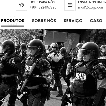
LIGUE PARA NÓS
ENVIA-NOS UM E
+86-18924157220
mail@cxxgz.com
PRODUTOS
SOBRE NÓS
SERVIÇO
CASO