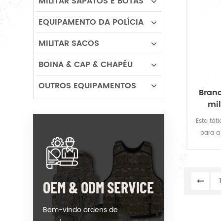
MILITAR SAPATOS E BOTAS
EQUIPAMENTO DA POLÍCIA
MILITAR SACOS
BOINA & CAP & CHAPÉU
OUTROS EQUIPAMENTOS
Branc
mil
Esta tát
para a
Nós 
acab
pers
dem
OEM & ODM SERVICE
Bem-vindo ordens de