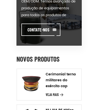
OEM/ODM. Temos avançado de
produção de equipamentos
para todos os produtos de
nossas categorias. Poderíamos
colocar seu anuncio em nosso
CONTATE-NOS
hot-modelo de venda ou ajudar
você a produzir ordens quando
você encontrar toughissues. Nós
ajudamos nossos clientes a criar
NOVOS PRODUTOS
e desenvolver seus produtos
por estar de pé sobre
Cerimonial terno
Criatividade & Inovador pé. Nós
militares do
fabricamos os produtos de
exército cap
nosso cliente, com Garantia de
VEJA MAIS
Qualidade, Entrega Rigor &
relação Custo-Eficácia. Design