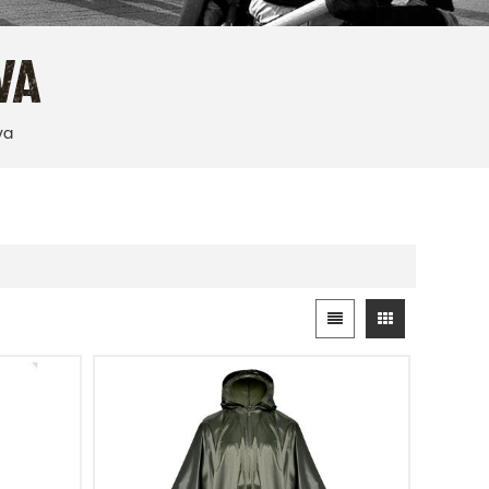
VA
va