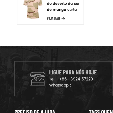
Para o material que temos
do deserto da cor
poliéster, nylon oxford, para o
de manga curta
couro temos cheio de grãos de
T-shirt
VEJA MAIS
couro, de camurça, de couro,
etc. Produção em massa Após a
amostra de confirmação, vamos
organizar os produtos na linha
de produção para garantir que
os bens são deliveried no
tempo.
LIGUE PARA NÓS HOJE
Tel. :
+86-18924157220
Whatsapp :
PRECISO DE AJUDA
TAGS QUE