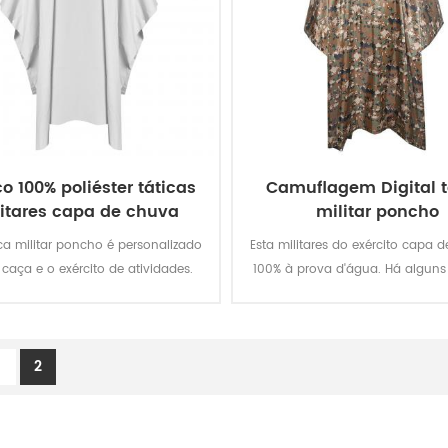
o 100% poliéster táticas
Camuflagem Digital t
itares capa de chuva
militar poncho
ica militar poncho é personalizado
Esta militares do exército capa 
 caça e o exército de atividades.
100% à prova d'água. Há alguns 
concebido de fazer tecido para
Reutilizável, super forte, eco-amig
amento do produto. Podemos
super forte super forte
onalizado de acordo com sua
1
2
anda. super forte super forte