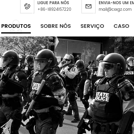
LIGUE PARA NÓS
ENVIA-NOS UM E
+86-18924157220
mail@cxxgz.com
PRODUTOS
SOBRE NÓS
SERVIÇO
CASO