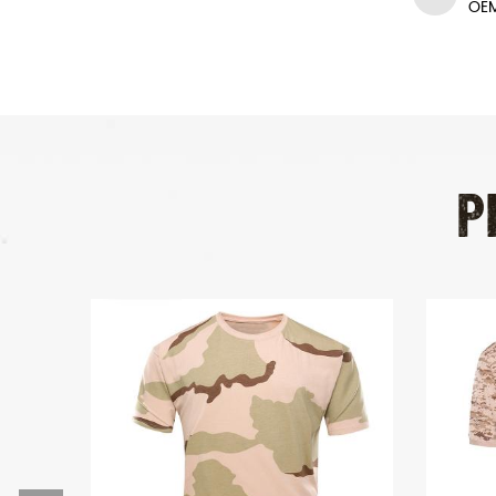
de produção para garantir que
os bens são deliveried no
tempo.
P