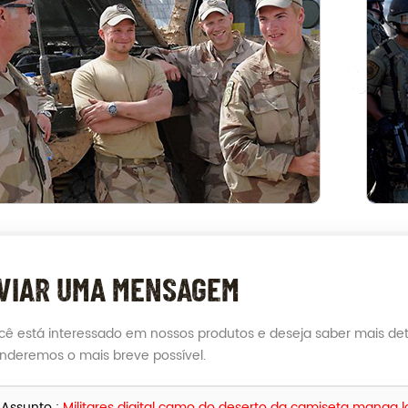
VIAR UMA MENSAGEM
cê está interessado em nossos produtos e deseja saber mais de
nderemos o mais breve possível.
Assunto :
Militares digital camo do deserto da camiseta manga 