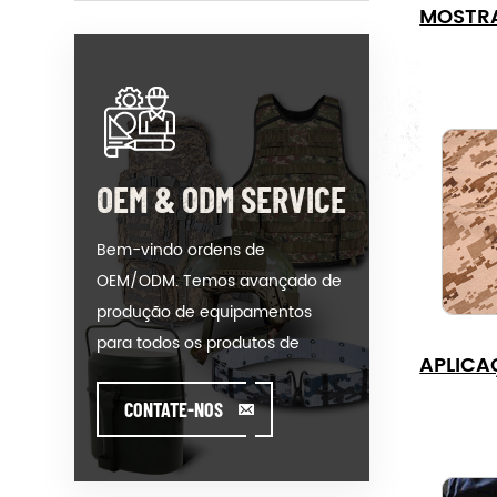
MOSTR
OEM & ODM SERVICE
Bem-vindo ordens de
OEM/ODM. Temos avançado de
produção de equipamentos
para todos os produtos de
APLICA
nossas categorias. Poderíamos
colocar seu anuncio em nosso
CONTATE-NOS
hot-modelo de venda ou ajudar
você a produzir ordens quando