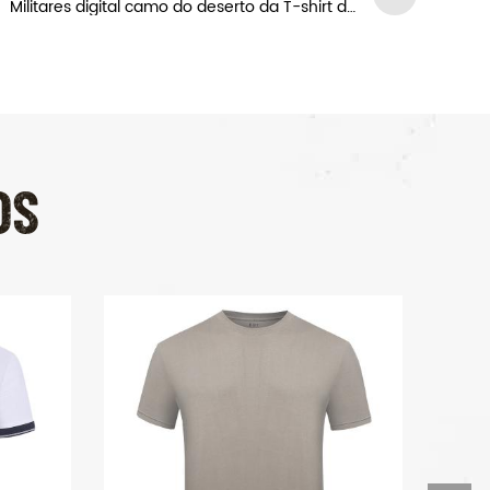
Militares digital camo do deserto da T-shirt de malha
OS