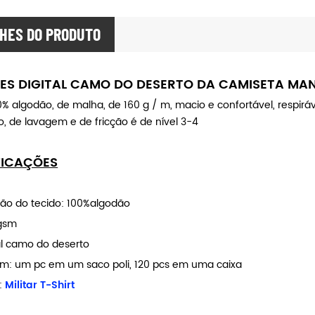
HES DO PRODUTO
RES DIGITAL CAMO DO DESERTO DA CAMISETA M
% algodão, de malha, de 160 g / m, macio e confortável, respiráv
o, de lavagem e de fricção é de nível 3-4
FICAÇÕES
o do tecido: 100%algodão
0gsm
tal camo do deserto
: um pc em um saco poli, 120 pcs em uma caixa
:
Militar T-Shirt