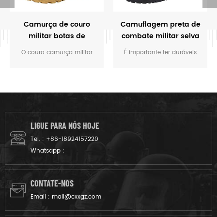
Camurça de couro
Camuflagem preta de
militar botas de
combate militar selva
deserto
botas
O couro camurça militar
É importante ter duráveis
desert boots são botas
calçados que irá protegê-lo
confeccionados para serem
quando você estiver
usados por soldados
executar a tarefa e faça
durante o combate ou
você se mover rápido. A
treinamento tático. É durável
camuflagem preta de
e de boa qualidade.
combate militar selva botas
LIGUE PARA NÓS HOJE
é uma boa escolha.
Tel. :
+86-18924157220
Whatsapp :
CONTATE-NOS
Email :
mail@cxxgz.com