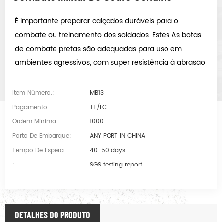
É importante preparar calçados duráveis ​​para o
combate ou treinamento dos soldados.
Estes As botas
de combate pretas são adequadas para uso em
ambientes agressivos, com super resistência à abrasão
Item Número.:
MB13
Pagamento:
TT/LC
Ordem Minima:
1000
Porto De Embarque:
ANY PORT IN CHINA
Tempo De Espera:
40-50 days
:
SGS testing report
DETALHES DO PRODUTO