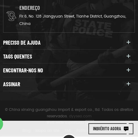
ENDEREÇO
Flr.6, No. 128 Jiangyuan Street, Tianhe District, Guangzhou,
China
PRECISO DE AJUDA
TAGS QUENTES
ENCONTRAR-NOS NO
ASSINAR
© China xinxing guangzhou import & export co., ltd. Todos os direitos
reservados.
dyyseo.com
|
IPv6 rede suportada
IPV6
INQUÉRITO AGORA
|
Blog
|
Mapa do site
|
XML
|
Política De Privacidade